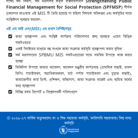
লক্ষ্যে অর্থ বিভাগ, অর্থ মন্ত্রনালয় কর্তৃক বাস্তবায়নাধীন
Strengthening Public
Financial Management for Social Protection (SPFMSP)
শীর্ষক
প্রকল্পের আওতায় এই MIS টি তৈরি হয়েছে যা মহিলা বিষয়ক অধিদপ্তর এবং কর্মসূচির সাথে
সংশ্লিস্টগণ ব্যবহার করবেন।
এই এম আই এস/(MIS) এর প্রধান বৈশিষ্ট্যসমূহ
ভাতা ব্যবস্থাপনা এবং সংশ্লিষ্ট কার্যক্রম পরিচালনার জন্য ব্যবহৃত ওয়েব ভিত্তিক
সফটওয়্যার
একই সিস্টেমের মাধ্যমে বহু সংখ্যক ভাতা সংক্রান্ত কর্মসূচি ব্যবস্থাপনা করার সুবিধা
অর্থ মন্ত্রণালয়ের SPBMU MIS সফটওয়্যারের সাথে সমন্বিত উপায়ে কাজ করার
ব্যবস্থা
ডিজিটাল উপায়ে ভাতার আবেদন, আবেদন মঞ্জুরীর কার্যপ্রবাহ (প্রাথমিক বাছাই, ডাবল
ডিপিং যাচাইকরণ, অগ্রাধিকারকরণ, মাঠ পর্যায় যাচাইকরণ এবং চূড়ান্ত বাছাই),
ভাতাভোগীর কার্ড প্রিন্ট, প্রশিক্ষণ, অভিযোগ, ভাতা সংক্রান্ত বাজেট এবং ব্যয়িত অর্থের
তথ্য ব্যবস্থাপনা
বিভিন্ন রকম রিপোর্ট ও বিশ্লেষণধর্মী পরিসংখ্যান
© ২০২৬-২৭ সার্বিক তত্ত্বাবধানেঃ মা ও শিশু সহায়তা কর্মসূচি, কারিগারি সহায়তায়ঃ বিশ্ব খাদ্য
কর্মসূচি